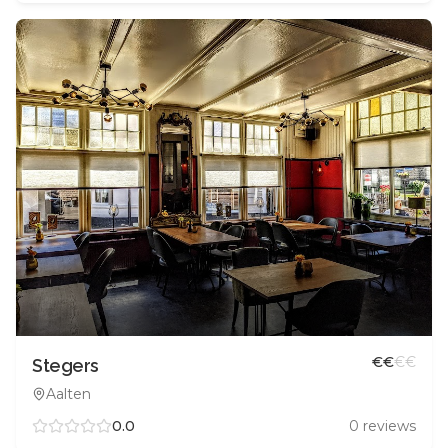
€
€
€
€
Stegers
Aalten
0.0
0
reviews