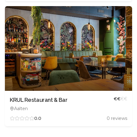
€
€
€
€
KRUL Restaurant & Bar
Aalten
0.0
0
reviews