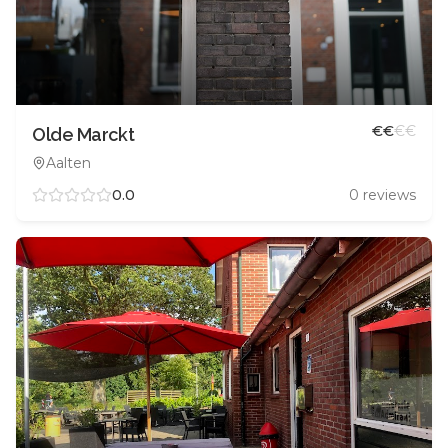
€
€
€
€
Olde Marckt
Aalten
0.0
0
reviews