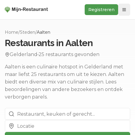
Registreren
Zoeken
Home
/
Steden
/
Aalten
In de buurt
Restaurants in
Aalten
Ontdek
Gelderland
•
25
restaurants gevonden
Keukens
Aalten is een culinaire hotspot in Gelderland met
Foodwall
maar liefst 25 restaurants om uit te kiezen.
Aalten
Reviews
biedt een diverse mix van culinaire stijlen.
Lees
beoordelingen van andere bezoekers en ontdek
verborgen parels.