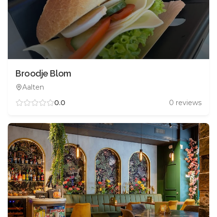
Broodje Blom
Aalten
0.0
0
reviews