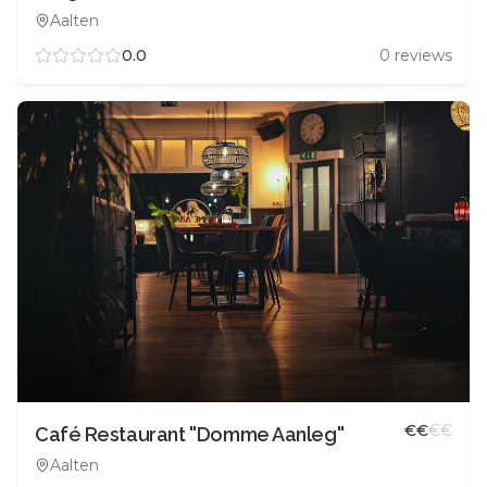
Aalten
0.0
0
reviews
€
€
€
€
Café Restaurant ''Domme Aanleg''
Aalten