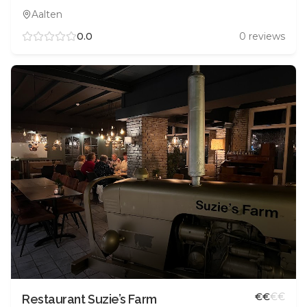
Aalten
0.0
0
reviews
€
€
€
€
Restaurant Suzie’s Farm