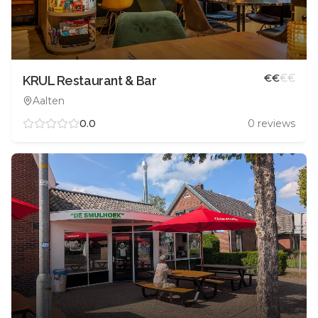
€
€
€
€
KRUL Restaurant & Bar
Aalten
0.0
0
reviews