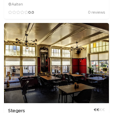
Aalten
0.0
0
reviews
€
€
€
€
Stegers