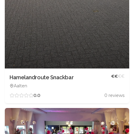
€
€
€
€
Hamelandroute Snackbar
Aalten
0.0
0
reviews