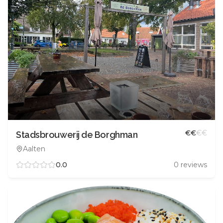
€
€
€
€
Stadsbrouwerij de Borghman
Aalten
0.0
0
reviews