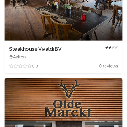
€
€
€
€
Steakhouse Vivaldi BV
Aalten
0.0
0
reviews