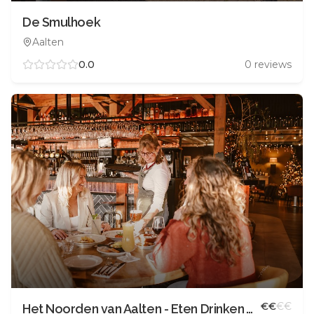
De Smulhoek
Aalten
0.0
0
reviews
€
€
€
€
Het Noorden van Aalten - Eten Drinken Vieren