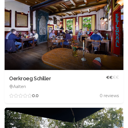
€
€
€
€
Oerkroeg Schiller
Aalten
0.0
0
reviews