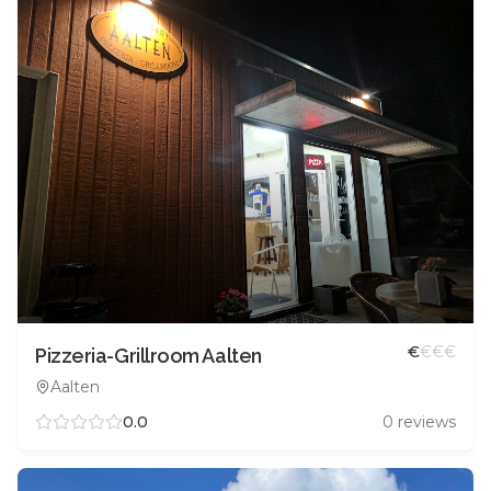
€
€
€
€
Pizzeria-Grillroom Aalten
Aalten
0.0
0
reviews