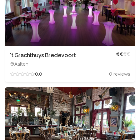
€
€
€
€
't Grachthuys Bredevoort
Aalten
0.0
0
reviews