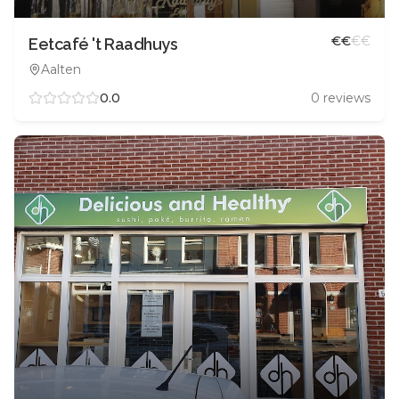
€
€
€
€
Eetcafé 't Raadhuys
Aalten
0.0
0
reviews