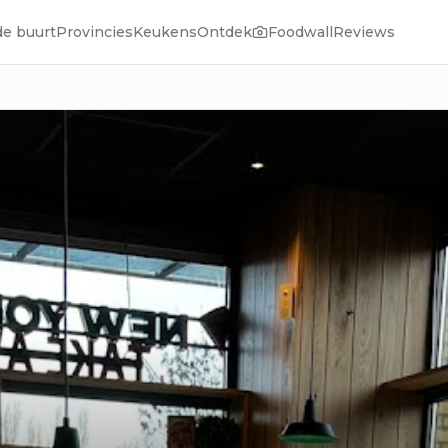
de buurt
Provincies
Keukens
Ontdek
Foodwall
Reviews