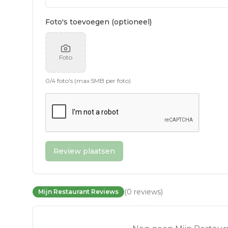
Foto's toevoegen (optioneel)
Foto
0
/
4
foto's (max 5MB per foto)
Review plaatsen
(
0
reviews
)
Mijn Restaurant Reviews