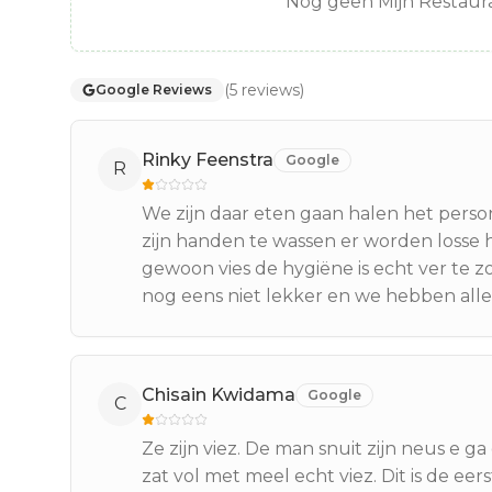
Nog geen Mijn Restaura
(
5
reviews
)
Google Reviews
Rinky Feenstra
Google
R
We zijn daar eten gaan halen het persone
zijn handen te wassen er worden losse 
gewoon vies de hygiëne is echt ver te
nog eens niet lekker en we hebben alle
Chisain Kwidama
Google
C
Ze zijn viez. De man snuit zijn neus e
zat vol met meel echt viez. Dit is de eer