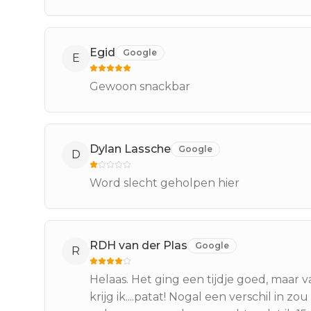
Egid
Google
E
Gewoon snackbar
Dylan Lassche
Google
D
Word slecht geholpen hier
RDH van der Plas
Google
R
Helaas. Het ging een tijdje goed, maar v
krijg ik....patat! Nogal een verschil in zo