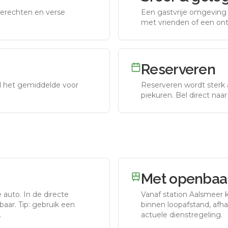
erechten en verse
Een gastvrije omgeving g
met vrienden of een on
Reserveren
nd het gemiddelde voor
Reserveren wordt sterk 
piekuren.
Bel direct naa
Met openbaar
e auto.
In de directe
Vanaf station
Aalsmeer
k
aar. Tip: gebruik een
binnen loopafstand, afhan
.
actuele dienstregeling.