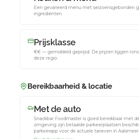
Een gevarieerd menu met seizoensgebonden g
ingrediënten.
Prijsklasse
€€
—
gemiddeld geprijsd
.
De prijzen liggen ro
deze regio.
Bereikbaarheid & locatie
Met de auto
Snackbar Foodmaster
is goed bereikbaar met d
omgeving zijn betaalde parkeerplaatsen beschikb
parkeerapp voor de actuele tarieven in Aalsmeer