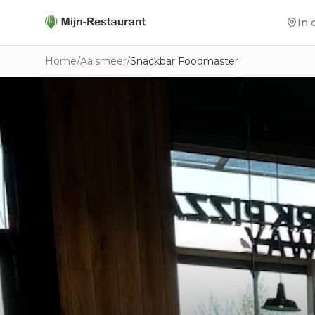
In 
Home
/
Aalsmeer
/
Snackbar Foodmaster