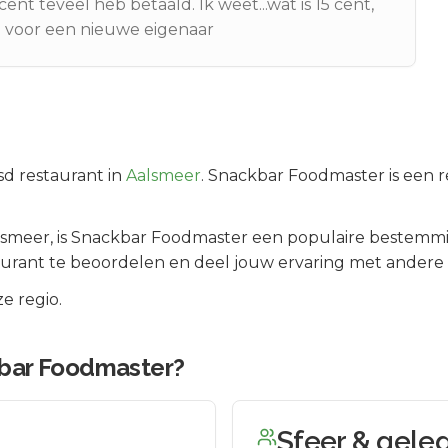
ent teveel heb betaald. Ik weet...wat is 15 cent,
d voor een nieuwe eigenaar
sd
restaurant in
Aalsmeer
.
Snackbar Foodmaster is een re
lsmeer
, is
Snackbar Foodmaster
een populaire bestemmin
urant te beoordelen en deel jouw ervaring met andere 
e regio.
bar Foodmaster
?
Sfeer & gele