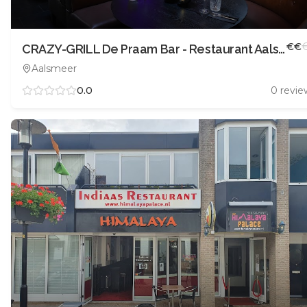
€
€
CRAZY-GRILL De Praam Bar - Restaurant Aalsmeer
Aalsmeer
0.0
0
revie