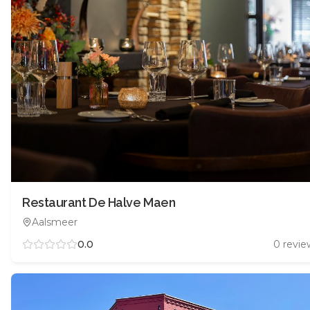
Restaurant De Halve Maen
Aalsmeer
0.0
0
revie