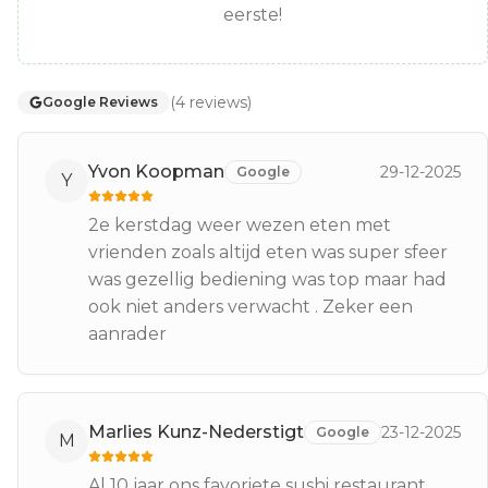
eerste!
(
4
reviews
)
Google Reviews
Yvon Koopman
29-12-2025
Google
Y
2e kerstdag weer wezen eten met
vrienden zoals altijd eten was super sfeer
was gezellig bediening was top maar had
ook niet anders verwacht . Zeker een
aanrader
Marlies Kunz-Nederstigt
23-12-2025
Google
M
Al 10 jaar ons favoriete sushi restaurant.