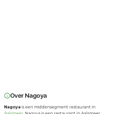
Over
Nagoya
Nagoya
is een
middensegment
restaurant in
Aalsmeer
.
Nagoya is een restaurant in Aalsmeer.