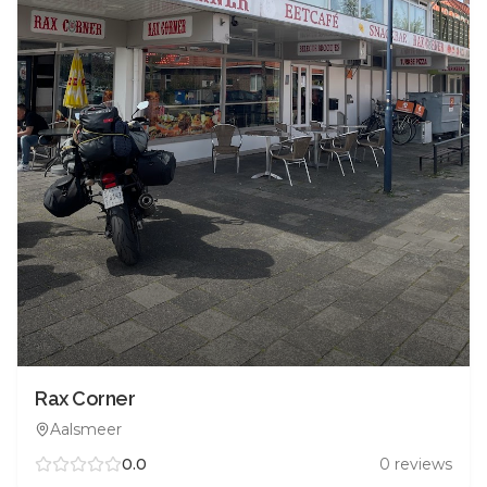
Rax Corner
Aalsmeer
0.0
0
reviews