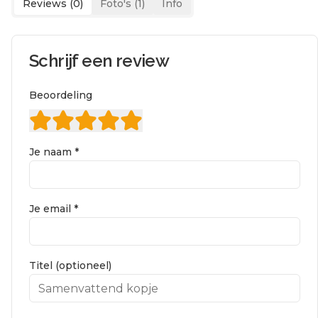
Reviews (
0
)
Foto's (
1
)
Info
Schrijf een review
Beoordeling
Je naam *
Je email *
Titel (optioneel)